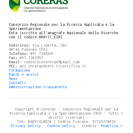
Consorzio Regionale per la Ricerca Applicata e la
Sperimentazione
Ente iscritto all'anagrafe Nazionale delle Ricerche
con il codice 000111_EIRI
Indirizzo:
Via Libertà, 203
90143 Palermo (PA)
Telefono:
091.7305841
Fax:
091.7302957
Email:
consorziocoreras@gmail.com
PEC:
pec.coreras@cert.ticertifica.it
Formazione
Bandi e avvisi
News
Contatti
Amministrazione trasparente
Copyright @ Coreras - Consorzio Regionale per la
Ricerca Applicata e la Sperimentazione 2025 – Tutti i
diritti riservati
IVA: 04851420820 | Codice Fiscale: 97155270826
Privacy policy
-
Cookie policy
- Credits:
Reattiva >