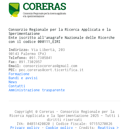
Consorzio Regionale per la Ricerca Applicata e la
Sperimentazione
Ente iscritto all'anagrafe Nazionale delle Ricerche
con il codice 000111_EIRI
Indirizzo:
Via Libertà, 203
90143 Palermo (PA)
Telefono:
091.7305841
Fax:
091.7302957
Email:
consorziocoreras@gmail.com
PEC:
pec.coreras@cert.ticertifica.it
Formazione
Bandi e avvisi
News
Contatti
Amministrazione trasparente
Copyright @ Coreras - Consorzio Regionale per la
Ricerca Applicata e la Sperimentazione 2025 – Tutti i
diritti riservati
IVA: 04851420820 | Codice Fiscale: 97155270826
Privacy policy
-
Cookie policy
- Credits:
Reattiva >