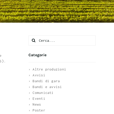
Search
for:
Categorie
e
S).
› Altre produzioni
› Avvisi
› Bandi di gara
› Bandi e avvisi
› Comunicati
› Eventi
› News
› Poster