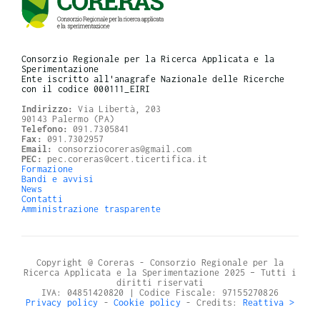
Consorzio Regionale per la Ricerca Applicata e la
Sperimentazione
Ente iscritto all'anagrafe Nazionale delle Ricerche
con il codice 000111_EIRI
Indirizzo:
Via Libertà, 203
90143 Palermo (PA)
Telefono:
091.7305841
Fax:
091.7302957
Email:
consorziocoreras@gmail.com
PEC:
pec.coreras@cert.ticertifica.it
Formazione
Bandi e avvisi
News
Contatti
Amministrazione trasparente
Copyright @ Coreras - Consorzio Regionale per la
Ricerca Applicata e la Sperimentazione 2025 – Tutti i
diritti riservati
IVA: 04851420820 | Codice Fiscale: 97155270826
Privacy policy
-
Cookie policy
- Credits:
Reattiva >